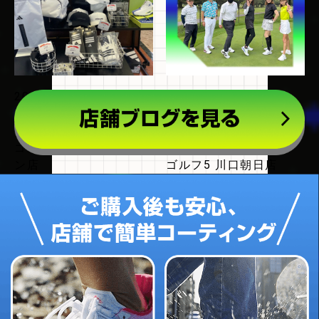
2026.07.24
2026.07.23
【アディダス】ガラポン
コードカオスを履いてプ
イベント開催します！！
レーしてきましたー(〃
ゴルフ5 千葉ニュータウ
ω〃)
ン店
ゴルフ5 川口朝日店