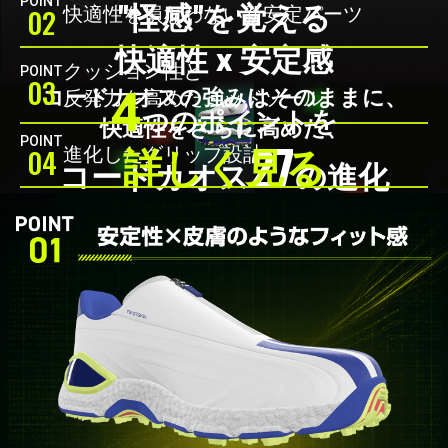
POINT
"
怪感
"を覚える
02
快適性を損なわない新安定パーツ
快適性 x 安定感
クッション性と
POINT
03
4
コードカオスの強みはそのままに、
反発力を高めたミッドソール
つのポイントを
快適性をさらに高めた、
27
POINT
04
進化したグリップ設計
詳しく見る
コードカオス
の進化