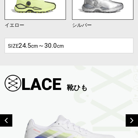
イエロー
シルバー
24.5
～30.0
SIZE
cm
cm
LACE
靴ひも