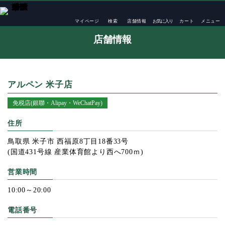
TOP
店舗一覧
アルペン 米子店
マイページ
検索
店舗情報
お気に入り
カート
メニュー
店舗情報
アルペン 米子店
免税店(銀聯・Alipay・WeChatPay)
住所
鳥取県 米子市 西福原8丁目18番33号
(国道431号線 産業体育館より西へ700ｍ)
営業時間
10:00～20:00
電話番号