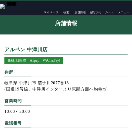
TOP
店舗一覧
アルペン 中津川店
マイページ
検索
店舗情報
お気に入り
カート
メニュー
店舗情報
アルペン 中津川店
免税店(銀聯・Alipay・WeChatPay)
住所
岐阜県 中津川市 茄子川2077番18
(国道19号線、中津川インターより恵那方面へ約4km)
営業時間
10:00～20:00
電話番号