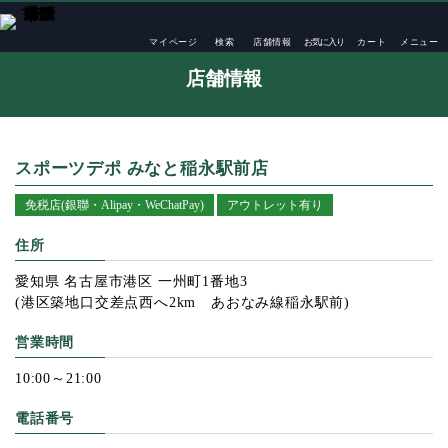
TOP
店舗一覧
スポーツデポ みなと稲永駅前店
マイページ
検索
店舗情報
お気に入り
カート
メニュー
店舗情報
スポーツデポ みなと稲永駅前店
免税店(銀聯・Alipay・WeChatPay)
アウトレット有り
住所
愛知県 名古屋市港区 一州町1番地3
(港区築地口交差点西へ2km あおなみ線稲永駅前)
営業時間
10:00～21:00
電話番号