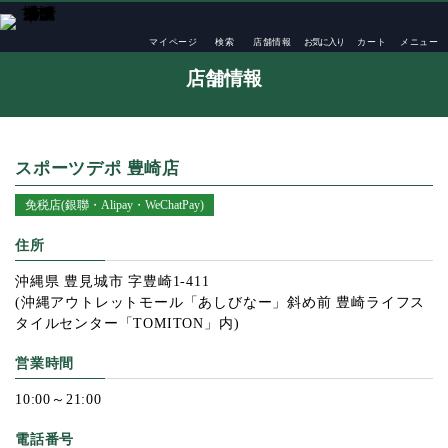
TOP
店舗一覧
スポーツデポ 豊崎店
マイページ
検索
店舗情報
お気に入り
カート
メニュー
店舗情報
スポーツデポ 豊崎店
免税店(銀聯・Alipay・WeChatPay)
住所
沖縄県 豊見城市 字豊崎1-411
(沖縄アウトレットモール「あしびなー」斜め前 豊崎ライフス
タイルセンター「TOMITON」内)
営業時間
10:00～21:00
電話番号