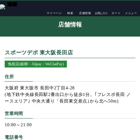
TOP
店舗一覧
スポーツデポ 東大阪長田店
マイページ
検索
店舗情報
お気に入り
カート
メニュー
店舗情報
スポーツデポ 東大阪長田店
免税店(銀聯・Alipay・WeChatPay)
住所
大阪府 東大阪市 長田中2丁目4-28
(地下鉄中央線長田駅2番出口から徒歩1分。｢フレスポ長田 ノ
ースエリア｣ 中央大通り「長田東交差点｣から北へ50m)
営業時間
10:00～21:00
電話番号