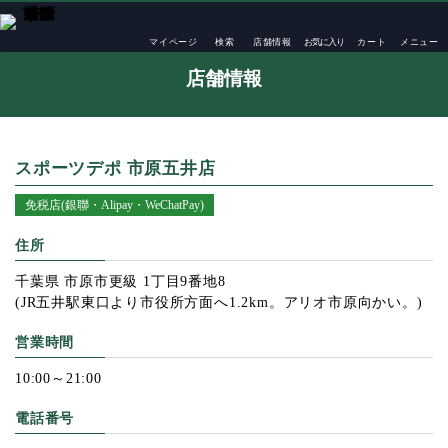
TOP
店舗一覧
スポーツデポ 市原五井店
マイページ
検索
店舗情報
お気に入り
カート
メニュー
店舗情報
スポーツデポ 市原五井店
免税店(銀聯・Alipay・WeChatPay)
住所
千葉県 市原市更級 1丁目9番地8
(JR五井駅東口より市役所方面へ1.2km。アリオ市原向かい。)
営業時間
10:00～21:00
電話番号