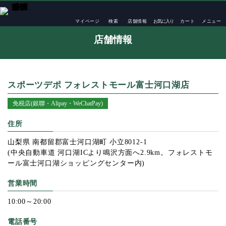
TOP
店舗一覧
スポーツデポ フォレストモール富士河口湖店
マイページ
検索
店舗情報
お気に入り
カート
メニュー
店舗情報
スポーツデポ フォレストモール富士河口湖店
免税店(銀聯・Alipay・WeChatPay)
住所
山梨県 南都留郡富士河口湖町 小立8012-1
(中央自動車道 河口湖ICより鳴沢方面へ2.9km。フォレストモ
ール富士河口湖ショッピングセンター内)
営業時間
10:00～20:00
電話番号