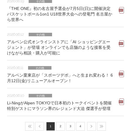
2026.06.19
その他
『THE ONE』初の名古屋予選会が7月5日(日)に開催決定
バスケットボール1on1 U18世界大会への登竜門 名古屋か
ら世界へ
2026.06.12
その他
アルペン公式オンラインストアに「AI ショッピングエー
ジェント」が登場 オンラインでも店舗のような接客を受
けながら相談・購入が可能に
2026.06.11
その他
アルペン栗東店が「スポーツデポ」へと生まれ変わる！ 6
月12日(金)リニューアルオープン！
2026.06.10
その他
Li-NingがAlpen TOKYOで日本初のトークイベントを開催
特別ゲストにマラソン界のレジェンド大迫 傑選手が登壇
1
2
3
4