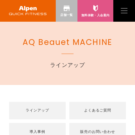
店舗一覧
無料体験・
入会案内
クイックフィットネスとは？
AQ Beauet MACHINE
30分フィットネス
お知らせ・キャンペーン
ラインアップ
サーキットトレーニング
コラム
ゲルマニウム温浴
お客様の声
ラインアップ
よくあるご質問
Q&A
導入事例
販売のお問い合わせ